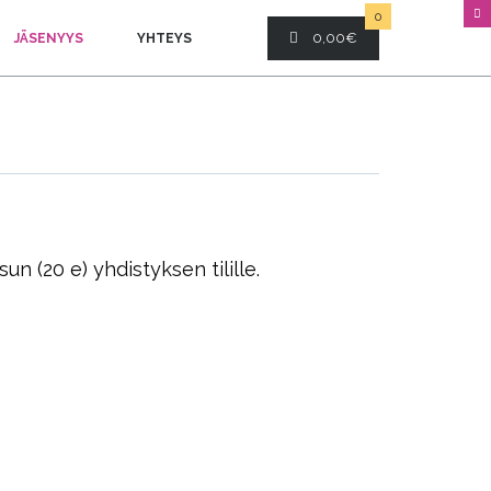
0
0,00
€
JÄSENYYS
YHTEYS
n (20 e) yhdistyksen tilille.