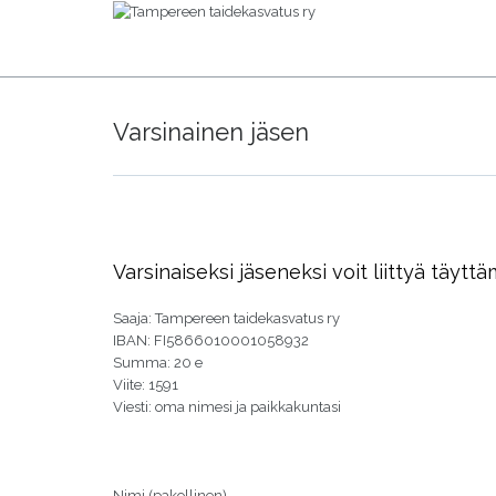
Varsinainen jäsen
Varsinaiseksi jäseneksi voit liittyä täyt
Saaja: Tampereen taidekasvatus ry
IBAN: FI5866010001058932
Summa: 20 e
Viite: 1591
Viesti: oma nimesi ja paikkakuntasi
Nimi (pakollinen)