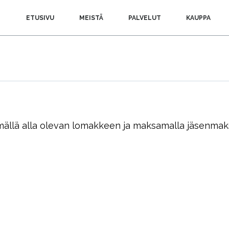
MAIN MENU
SKIP TO PRIMARY CONTENT
SKIP TO SECONDARY CONTENT
ETUSIVU
MEISTÄ
PALVELUT
KAUPPA
tämällä alla olevan lomakkeen ja maksamalla jäsenmaksu