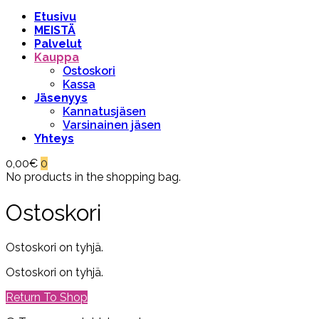
Etusivu
MEISTÄ
Palvelut
Kauppa
Ostoskori
Kassa
Jäsenyys
Kannatusjäsen
Varsinainen jäsen
Yhteys
0,00
€
0
No products in the shopping bag.
Ostoskori
Ostoskori on tyhjä.
Ostoskori on tyhjä.
Return To Shop