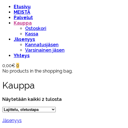
Etusivu
MEISTÄ
Palvelut
Kauppa
Ostoskori
Kassa
Jäsenyys
Kannatusjäsen
Varsinainen jäsen
Yhteys
0,00
€
0
No products in the shopping bag.
Kauppa
Näytetään kaikki 2 tulosta
Jäsenyys