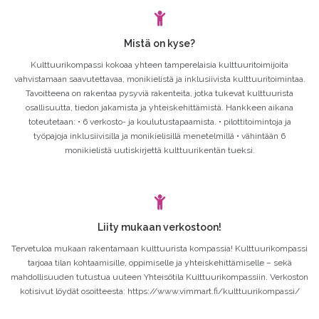
Mistä on kyse?
Kulttuurikompassi kokoaa yhteen tamperelaisia kulttuuritoimijoita
vahvistamaan saavutettavaa, monikielistä ja inklusiivista kulttuuritoimintaa.
Tavoitteena on rakentaa pysyviä rakenteita, jotka tukevat kulttuurista
osallisuutta, tiedon jakamista ja yhteiskehittämistä. Hankkeen aikana
toteutetaan: • 6 verkosto- ja koulutustapaamista. • pilottitoimintoja ja
työpajoja inklusiivisilla ja monikielisillä menetelmillä • vähintään 6
monikielistä uutiskirjettä kulttuurikentän tueksi.
Liity mukaan verkostoon!
Tervetuloa mukaan rakentamaan kulttuurista kompassia! Kulttuurikompassi
tarjoaa tilan kohtaamisille, oppimiselle ja yhteiskehittämiselle – sekä
mahdollisuuden tutustua uuteen Yhteisötila Kulttuurikompassiin. Verkoston
kotisivut löydät osoitteesta: https://www.vimmart.fi/kulttuurikompassi/