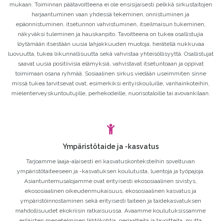
mukaan. Toiminnan päätavoitteena ei ole ensisijaisesti pelkkä sirkustaitojen
harjaantuminen vaan yhdessä tekeminen, onnistuminen ja
epäonnistuminen, itsetunnon vahvistuminen, itseilmaisun tukeminen,
näkyväksi tuleminen ja hauskanpito. Tavoitteena on tukea osallistujia
löytämään itsestään uusia lahjakkuuden muotoja, herätellä nukkuvaa
luovuutta, tukea liikunnallisuutta sekä vahvistaa yhteisöllisyyttä. Osallistujat
saavat uusia positiivisia elämyksiä, vahvistavat itsetuntoaan ja oppivat
toimimaan osana ryhmää. Sosiaalinen sirkus viedään useimmiten sinne
missä tukea tarvitsevat ovat, esimerkiksi erityiskouluille, vanhainkoteihin,
mielenterveyskuntoutujille, perhekodeille, nuorisotaloille tai avovankilaan.
Ympäristötaide ja -kasvatus
Tarjoamme laaja-alaisesti eri kasvatuskonteksteihin soveltuvan
ympäristötaiteeseen ja -kasvatuksen koulutusta, luentoja ja työpajoja.
Asiantuntemusalojamme ovat erityisesti ekososiaalinen sivistys,
ekososiaalinen oikeudenmukaisuus, ekososiaalinen kasvatus ja
ympäristöinnostaminen sekä erityisesti taiteen ja taidekasvatuksen
mahdollisuudet ekokriisin ratkaisuussa. Avaamme koulutuksissamme
erilaisten menetelminen lähtökohtia, periaatteita ja tavoitteita, mutta