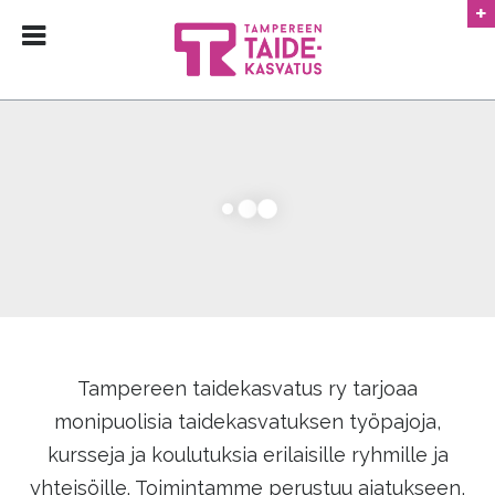
ETUSIVU
MEISTÄ
PALVELUT
KAUPPA
JÄSENYYS
YHTEYS
No products in the shopping bag.
Tampereen taidekasvatus ry tarjoaa
monipuolisia taidekasvatuksen työpajoja,
kursseja ja koulutuksia erilaisille ryhmille ja
yhteisöille. Toimintamme perustuu ajatukseen,