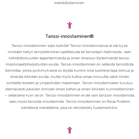
mahdollistaminen.
Tanssi-innostaminen®
Tanssi-innostaminen sopii kaikille! Tanssi-innostamisessa ei ole kyse
minkään tietyn tanssitekniikan opettelusta tai tanssilajin hallinnasta, vaan
kehotietoisuuden laajentamisesta ja oman ilmaisun löytämisestä tanssi-
improvisaatioharjoitusten avulla. Tanssi-innostaminen on sellaista tanssillista
toimintaa, jonka pyrkimyksenä on löytää kunkin oma luonteva tapa liikkua ja
ilmaista liikkeen avulla, mutta myös tutkia omaa minuutta sekä minän
suhdetta toiseen ja ympäröivään maailmaan. Tanssi-innostamiseen kuuluu
olennaisesti jokaisen ihmisen oman kehon ja oman liikkeen kunnioittaminen
– sellaisena kuin se on. Tanssi-innostaminen ei ole vain tanssiin innostamista
vaan myös tanssilla innostamista. Tanssi-innostaminen on Raisa Fosterin
kehittämä menetelmä, joka on rekisteröity tuotemerkiksi.