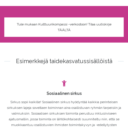
Tule mukaan Kulttuurikompassi -verkostoon! Tilaa uutiskirje
TÄÄLTÄ
Esimerkkejä taidekasvatussisällöistä
Sosiaalinen sirkus
Sirkus sopii kaikille! Sosiaalinen sirkus hyödyntää kaikkia perinteisen
sirkuksen lajeja soveltaen toiminnan aina osallistuvan ryhmän tarpeisiin ja
valmiuksiin. Sosiaalisen sirkuksen toiminta perustuu inklusiiviseen
ajatusmalliin, jossa toiminta on lähtökohtaisesti suunniteltu niin, että se
muokkaantuu osallistuvien ihmisten toimintakyvyn ja -edellytysten