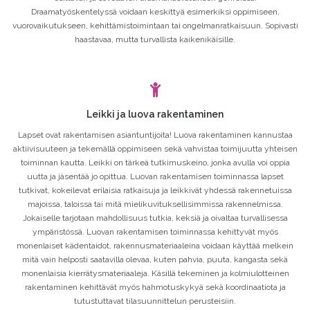
Draamatyöskentelyssä voidaan keskittyä esimerkiksi oppimiseen,
vuorovaikutukseen, kehittämistoimintaan tai ongelmanratkaisuun. Sopivasti
haastavaa, mutta turvallista kaikenikäisille.
Leikki ja luova rakentaminen
Lapset ovat rakentamisen asiantuntijoita! Luova rakentaminen kannustaa
aktiivisuuteen ja tekemällä oppimiseen sekä vahvistaa toimijuutta yhteisen
toiminnan kautta. Leikki on tärkeä tutkimuskeino, jonka avulla voi oppia
uutta ja jäsentää jo opittua. Luovan rakentamisen toiminnassa lapset
tutkivat, kokeilevat erilaisia ratkaisuja ja leikkivät yhdessä rakennetuissa
majoissa, taloissa tai mitä mielikuvituksellisimmissa rakennelmissa.
Jokaiselle tarjotaan mahdollisuus tutkia, keksiä ja oivaltaa turvallisessa
ympäristössä. Luovan rakentamisen toiminnassa kehittyvät myös
monenlaiset kädentaidot, rakennusmateriaaleina voidaan käyttää melkein
mitä vain helposti saatavilla olevaa, kuten pahvia, puuta, kangasta sekä
monenlaisia kierrätysmateriaaleja. Käsillä tekeminen ja kolmiulotteinen
rakentaminen kehittävät myös hahmotuskykyä sekä koordinaatiota ja
tutustuttavat tilasuunnittelun perusteisiin.