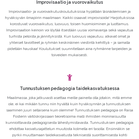
Improvisaatio ja vuorovaikutus
Improvisaatio- ja vuorovaikutuskoulutuksissa hypätään läsnäolemisen ja
hyväksyvän ilmapiirin maailmaan. Kaikki osaavat improvisoida! Harjoituksissa
korostuvat vuorovaikutus, luovuus, toisen huomioiminen ja luottamus.
Improvisaation keinoin voi löytää itsestään uusia voimavaroja sekä vapautua
turhista peloista ja jännityksistä. Kun luovuus vapautuu, alkavat omat ja
yhteiset tavoitteet ja ryhmän keskinäinen viestintä kehittyä – ja samalla
pidetään hauskaa! Koulutukset suunnitellaan aina ryhmänne tarpeiden ja
toiveiden mukaisesti.
Tunnustuksen pedagogia taidekasvatuksessa
Maailmassa, joka jatkuvasti asettaa meille paineita olla jotakin, mitä emme
ole, ei kai mikään tunnu niin hyvältä kuin hyväksynnän ja tunnustuksen
saaminen juuri sellaisena kuin olemme! Tunnustuksen pedagogia on Raisa
Fosterin väitöskirjassaan teoretisoima malli ihmisten moninaisuutta
kunnioittavasta pedagogisesta lähestymistavasta. Tunnustuksen pedagogia
ehdottaa kasvatusajattelun muutosta kolmella eri tasolla: Ensinnäkin se
pyrkii muuttamaan taidekasvatusta teknisestä suorittamisesta kohti