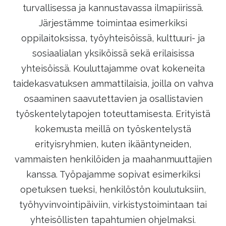
turvallisessa ja kannustavassa ilmapiirissä.
Järjestämme toimintaa esimerkiksi
oppilaitoksissa, työyhteisöissä, kulttuuri- ja
sosiaalialan yksiköissä sekä erilaisissa
yhteisöissä. Kouluttajamme ovat kokeneita
taidekasvatuksen ammattilaisia, joilla on vahva
osaaminen saavutettavien ja osallistavien
työskentelytapojen toteuttamisesta. Erityistä
kokemusta meillä on työskentelystä
erityisryhmien, kuten ikääntyneiden,
vammaisten henkilöiden ja maahanmuuttajien
kanssa. Työpajamme sopivat esimerkiksi
opetuksen tueksi, henkilöstön koulutuksiin,
työhyvinvointipäiviin, virkistystoimintaan tai
yhteisöllisten tapahtumien ohjelmaksi.