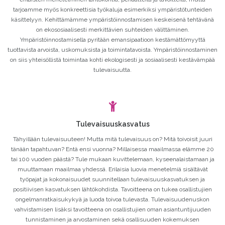
tarjoamme myös konkreettisia työkaluja esimerkiksi ympäristötunteiden
käsittelyyn. Kehittämämme ympäristöinnostamisen keskeisenä tehtävänä
on ekososiaalisesti merkittävien suhteiden välittäminen.
Ympäristöinnostamisella pyritään emansipaatioon kestämättömyyttä
tuottavista arvoista, uskomuksista ja toimintatavoista. Ympäristöinnostaminen
on siis yhteisöllistä toimintaa kohti ekologisesti ja sosiaalisesti kestävämpää
tulevaisuutta.
Tulevaisuuskasvatus
Tähyillään tulevaisuuteen! Mutta mitä tulevaisuus on? Mitä toivoisit juuri
tänään tapahtuvan? Entä ensi vuonna? Millaisessa maailmassa elämme 20
tai 100 vuoden päästä? Tule mukaan kuvittelemaan, kyseenalaistamaan ja
muuttamaan maailmaa yhdessä. Erilaisia luovia menetelmiä sisältävät
työpajat ja kokonaisuudet suunnitellaan tulevaisuuskasvatuksen ja
positiivisen kasvatuksen lähtökohdista. Tavoitteena on tukea osallistujien
ongelmanratkaisukykyä ja luoda toivoa tulevasta. Tulevaisuudenuskon
vahvistamisen lisäksi tavoitteena on osallistujien oman asiantuntijuuden
tunnistaminen ja arvostaminen sekä osallisuuden kokemuksen