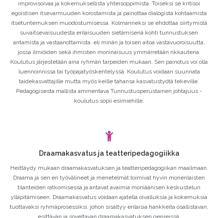
improvisoivaa ja kokemuksellista yhteisoppimista. Toiseksi se kritisoi
egoistisen itsevarmuuden korostamista ja painottaa dialogista kohtaamista
itsetuntemuksen muodostumisessa. Kolmanneksi se ehdottaa siirtymistä
suvaitsevaisuudesta erilaisuuden sietämisenä kohti tunnustuksen
antamista ja vastaanottamista, eli minän ja toisen aitoa vastavuoroisuutta,
jossa ilmiöiden sekä ihmisten moninaisuus ymmärretään rikkautena.
Koulutus järjestetään aina ryhmän tarpeiden mukaan. Sen painotus voi olla
luennoinnissa tai työpajatyöskentelyssä. Koulutus voidaan suunnata
taidekasvattajille mutta myös keille tahansa kasvatustyötä tekeville.
Pedagogisesta mallista ammentava Tunnustusperustainen johtajuus -
koulutus sopii esimiehille.
Draamakasvatus ja teatteripedagogiikka
Heittäydy mukaan draamakasvatuksen ja teatteripedagogiikan maailmaan.
Draama ja sen eri työvälineet ja menetelmät toimivat hyvin monenlaisten
tilanteiden ratkomisessa ja antavat avaimia moniäänisen keskustelun
ylläpitämiseen. Draamakasvatus voidaan ajatella oivalluksia ja kokemuksia
tuottavaksi ryhmäprosessiksi, johon sisältyy erilaisia hankkeita osallistavan,
esittävän ja soveltavan draamakasvatuksen genreissä.