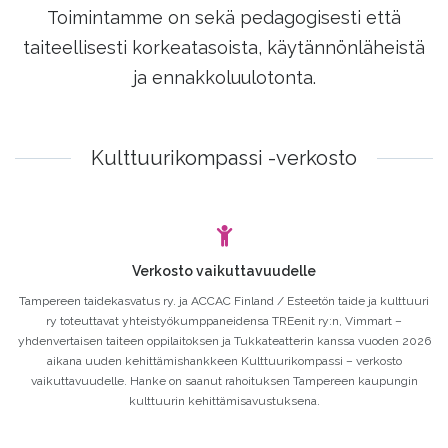
Toimintamme on sekä pedagogisesti että
taiteellisesti korkeatasoista, käytännönläheistä
ja ennakkoluulotonta.
Kulttuurikompassi -verkosto
Verkosto vaikuttavuudelle
Tampereen taidekasvatus ry. ja ACCAC Finland / Esteetön taide ja kulttuuri
ry toteuttavat yhteistyökumppaneidensa TREenit ry:n, Vimmart –
yhdenvertaisen taiteen oppilaitoksen ja Tukkateatterin kanssa vuoden 2026
aikana uuden kehittämishankkeen Kulttuurikompassi – verkosto
vaikuttavuudelle. Hanke on saanut rahoituksen Tampereen kaupungin
kulttuurin kehittämisavustuksena.